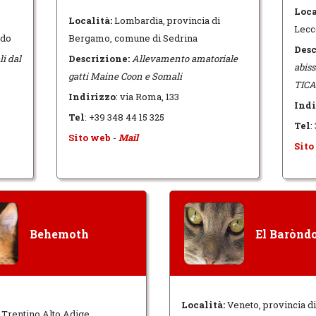
Loca
Località:
Lombardia, provincia di
Lecc
rdo
Bergamo, comune di Sedrina
Desc
i dal
Descrizione:
Allevamento amatoriale
abiss
gatti Maine Coon e Somali
TICA
Indirizzo
: via Roma, 133
Indi
Tel
: +39 348 44 15 325
Tel
:
Sito web
-
Mail
Sito
Behemoth
El Barònd
Località:
Veneto, provincia di
Trentino Alto Adige,