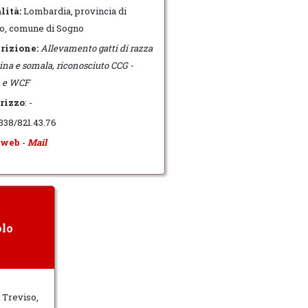
lità:
Lombardia, provincia di
o, comune di Sogno
rizione:
Allevamento gatti di razza
ina e somala, riconosciuto CCG -
 e WCF
rizzo
: -
 338/821.43.76
 web
-
Mail
olo
 Treviso,