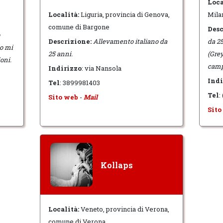
Loca
Località:
Liguria, provincia di Genova,
Mila
comune di Bargone
Desc
Descrizione:
Allevamento italiano da
da 25
to mi
25 anni.
(Gre
oni.
camp
Indirizzo
: via Nansola
Indi
Tel
: 3899981403
Tel
:
Sito web
-
Mail
Sito
Kollaps
Località:
Veneto, provincia di Verona,
comune di Verona