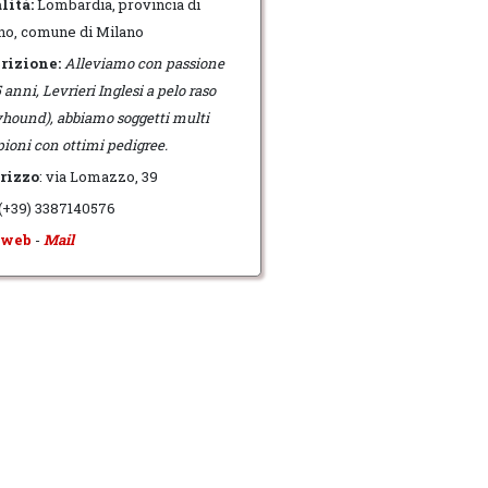
lità:
Lombardia, provincia di
no, comune di Milano
rizione:
Alleviamo con passione
 anni, Levrieri Inglesi a pelo raso
yhound), abbiamo soggetti multi
ioni con ottimi pedigree.
rizzo
: via Lomazzo, 39
 (+39) 3387140576
 web
-
Mail